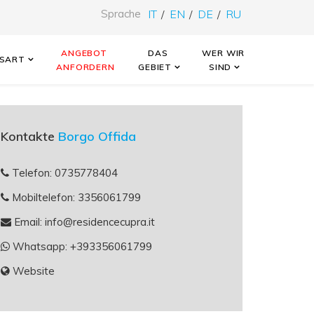
Sprache
IT
EN
DE
RU
ANGEBOT 
DAS 
WER WIR 
SART
ANFORDERN
GEBIET
SIND
Kontakte
Borgo Offida
Telefon
: 0735778404
Mobiltelefon
: 3356061799
Email
: info@residencecupra.it
Whatsapp
: +393356061799
Website