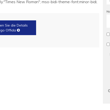
ily:"Times New Roman"; mso-bidi-theme-font:minor-bidi;
Na
en Sie die Details
rgo Offida
G