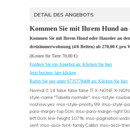
DETAIL DES ANGEBOTS
Kommen Sie mit Ihrem Hund an 
Kommen Sie mit Ihrem Hund oder Haustier an den
dreizimmerwohnung (4/6 Betten) ab 270,00 € pro 
(Kosten für Tiere 70,00 €)
Fordern Sie ein Angebot an: Klicken Sie hier
Jetzt buchen: hier klicken
Rufen Sie uns unter 0735778408 an: Klicken Sie hier
Normal 0 14 false false false IT X-NONE X-NONE 
style-name:"Tabella normale"; mso-tstyle-rowban
noshow:yes; mso-style-priority:99; mso-style-pa
para-margin-top:0cm; mso-para-margin-right:0
left:0cm; line-height:107%; mso-pagination:widow
serif; mso-ascii-font-family:Calibri; mso-ascii-th