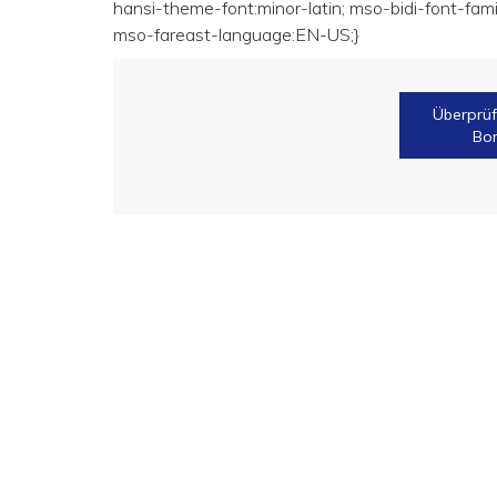
hansi-theme-font:minor-latin; mso-bidi-font-fam
mso-fareast-language:EN-US;}
Überprüf
Bo