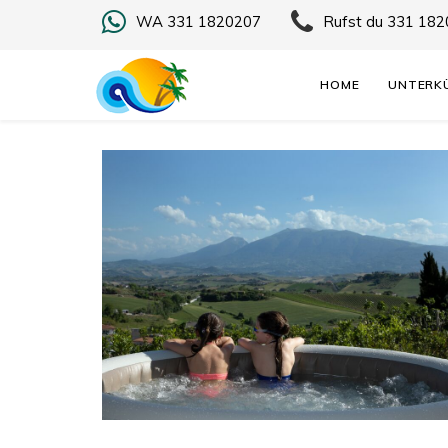
WA
331 1820207
Rufst du
331 182
HOME
UNTERK