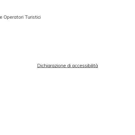
Operatori Turistici
Dichiarazione di accessibilità
026 Your Company. All Rights Reserved. Designed By JoomSh