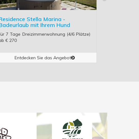
Residence Stella Marina -
Residence
Badeurlaub mit Ihrem Hund
Badeurlau
für 7 Tage Dreizimmerwohnung (4/6 Plätze)
für 7 Tage 
ab € 270
ab € 270
Entdecken Sie das Angebot
Entd