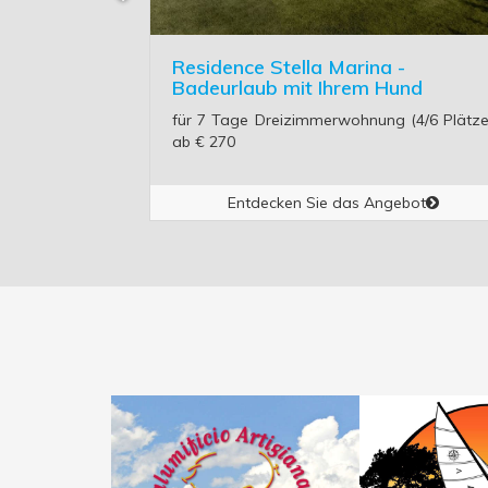
-
Residence Stella Marina -
und
Badeurlaub mit Ihrem Hund
(4/6 Plätze)
für 7 Tage Dreizimmerwohnung (4/6 Plätze
ab € 270
ebot
Entdecken Sie das Angebot