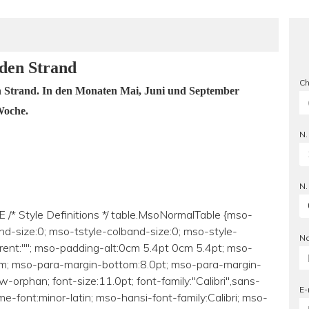
den Strand
Ch
 Strand. In den Monaten Mai, Juni und September
Woche.
N.
N.
/* Style Definitions */ table.MsoNormalTable {mso-
d-size:0; mso-tstyle-colband-size:0; mso-style-
N
rent:""; mso-padding-alt:0cm 5.4pt 0cm 5.4pt; mso-
cm; mso-para-margin-bottom:8.0pt; mso-para-margin-
-orphan; font-size:11.0pt; font-family:"Calibri",sans-
E-
eme-font:minor-latin; mso-hansi-font-family:Calibri; mso-