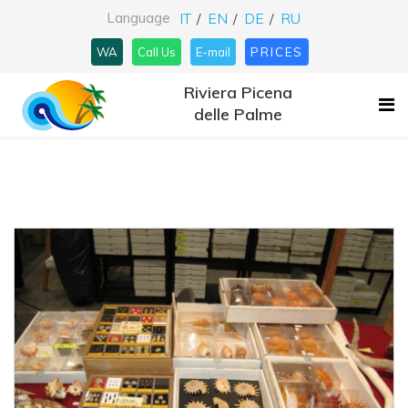
Language
IT
EN
DE
RU
WA
Call Us
E-mail
PRICES
Riviera Picena
delle Palme