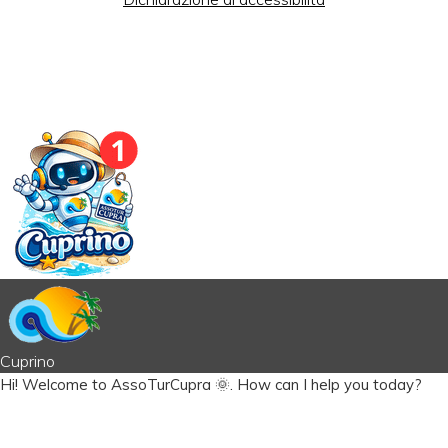
© 2026 Your Company. All Rights Reserved. Designed By
JoomShaper
Cuprino
Hi!
Welcome to AssoTurCupra 🌞.
How can I help you today?